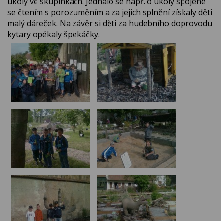
úkoly ve skupinkách. Jednalo se např. o úkoly spojené
se čtením s porozuměním a za jejich splnění získaly děti
malý dáreček. Na závěr si děti za hudebního doprovodu
kytary opékaly špekáčky.