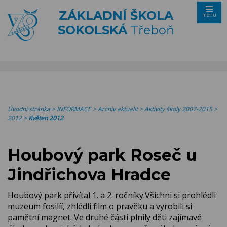
ZÁKLADNÍ ŠKOLA
menu
SOKOLSKÁ
Třeboň
Úvodní stránka
>
INFORMACE
>
Archiv aktualit
>
Aktivity školy 2007-2015
>
2012
>
Květen 2012
Houbový park Roseč u
Jindřichova Hradce
Houbový park přivítal 1. a 2. ročníky.Všichni si prohlédli
muzeum fosilíí, zhlédli film o pravěku a vyrobili si
pamětní magnet. Ve druhé části plnily děti zajímavé