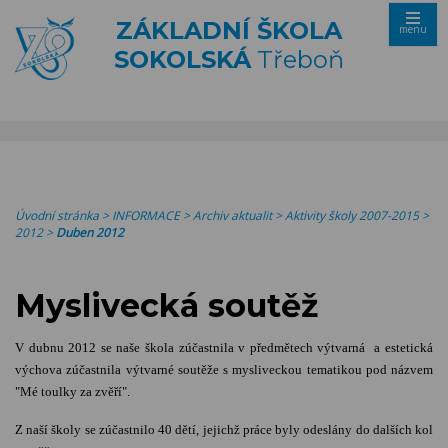
ZÁKLADNÍ ŠKOLA
menu
SOKOLSKÁ
Třeboň
Úvodní stránka
>
INFORMACE
>
Archiv aktualit
>
Aktivity školy 2007-2015
>
2012
>
Duben 2012
Myslivecká soutěž
V dubnu 2012 se naše škola zúčastnila v předmětech výtvarná a estetická
výchova zúčastnila výtvarné soutěže s mysliveckou tematikou pod názvem
"Mé toulky za zvěří".
Z naší školy se zúčastnilo 40 dětí, jejichž práce byly odeslány do dalších kol