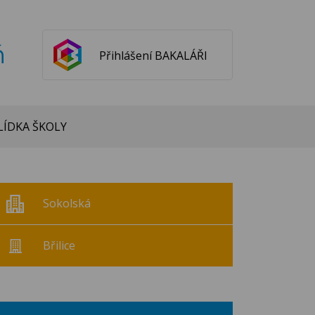
ň
Přihlášení BAKALÁŘI
ÍDKA ŠKOLY
Sokolská
Břilice