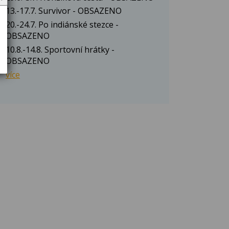
13.-17.7. Survivor - OBSAZENO
20.-24.7. Po indiánské stezce -
OBSAZENO
10.8.-14.8. Sportovní hrátky -
OBSAZENO
více