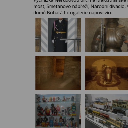
Vycházka Nerudovou ulicí na Malostranské n
most, Smetanovo nábřeží, Národní divadlo,
domů Bohatá fotogalerie napoví více: