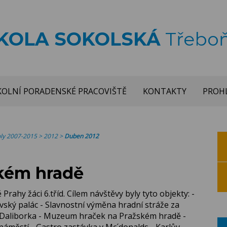
ŠKOLA SOKOLSKÁ
Třebo
KOLNÍ PORADENSKÉ PRACOVIŠTĚ
KONTAKTY
PROHL
koly 2007-2015
>
2012
>
Duben 2012
ském hradě
Prahy žáci 6.tříd. Cílem návštěvy byly tyto objekty: -
lovský palác - Slavnostní výměna hradní stráže za
ka - Daliborka - Muzeum hraček na Pražském hradě -