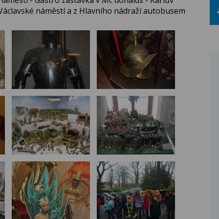
áměstí - Gastro zastávka v Mc´donalds - Karlův
 Václavské náměstí a z Hlavního nádraží autobusem