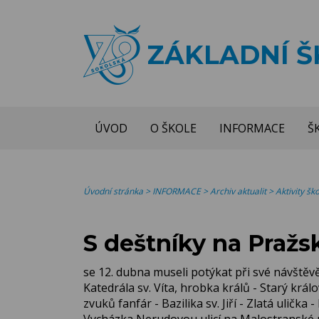
ZÁKLADNÍ 
ÚVOD
O ŠKOLE
INFORMACE
Š
Úvodní stránka
>
INFORMACE
>
Archiv aktualit
>
Aktivity š
S deštníky na Praž
se 12. dubna museli potýkat při své návštěvě 
Katedrála sv. Víta, hrobka králů - Starý krá
zvuků fanfár - Bazilika sv. Jiří - Zlatá ulič