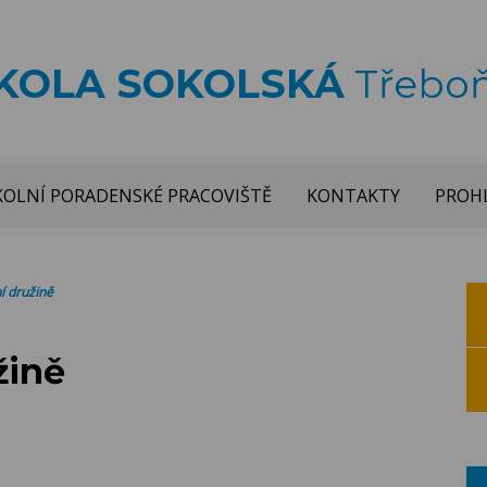
ŠKOLA SOKOLSKÁ
Třebo
KOLNÍ PORADENSKÉ PRACOVIŠTĚ
KONTAKTY
PROHL
í družině
žině