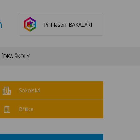
ň
Přihlášení BAKALÁŘI
ÍDKA ŠKOLY
Sokolská
Břilice