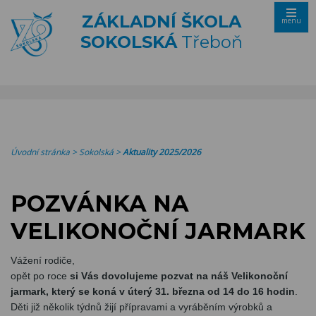
ZÁKLADNÍ ŠKOLA
menu
SOKOLSKÁ
Třeboň
Úvodní stránka
>
Sokolská
>
Aktuality 2025/2026
POZVÁNKA NA
VELIKONOČNÍ JARMARK
Vážení rodiče,
opět po roce
si Vás dovolujeme pozvat na náš Velikonoční
jarmark, který se koná v úterý 31. března od 14 do 16 hodin
.
Děti již několik týdnů žijí přípravami a vyráběním výrobků a