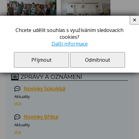
✕
Chcete udělit souhlas s využíváním sledovacích
cookies?
Další informace
Přijmout
Odmítnout
ZPRÁVY A OZNÁMENÍ
Novinky Sokolská
Aktuality
více
Novinky Břilice
Aktuality
více