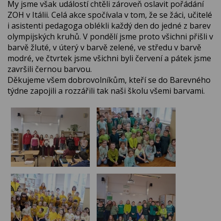
My jsme však událostí chtěli zároveň oslavit pořádání
ZOH v Itálii. Celá akce spočívala v tom, že se žáci, učitelé
i asistenti pedagoga oblékli každý den do jedné z barev
olympijských kruhů. V pondělí jsme proto všichni přišli v
barvě žluté, v úterý v barvě zelené, ve středu v barvě
modré, ve čtvrtek jsme všichni byli červení a pátek jsme
završili černou barvou.
Děkujeme všem dobrovolníkům, kteří se do Barevného
týdne zapojili a rozzářili tak naši školu všemi barvami.