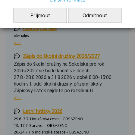
Novinky Sokolská
Aktuality
Přijmout
Odmítnout
více
Novinky Břilice
Aktuality
více
Zápis do školní družiny 2026/2027
Zápis do školní družiny na Sokolské pro rok
2026/2027 se bude konat ve dnech
27.8.-28.8.2026 a 31.8.2026 v době 8:00-15:00
hodin v I. odd. školní družiny, přízemí školy.
Zápisový lístek najdete po rozkliknutí.
více
Letní hrátky 2026
29.6.-3.7. Honzíkova cesta - OBSAZENO
13.-17.7. Survivor - OBSAZENO
20.-24.7. Po indiánské stezce - OBSAZENO