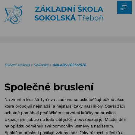
ZÁKLADNÍ ŠKOLA
menu
SOKOLSKÁ
Třeboň
Úvodní stránka
>
Sokolská
>
Aktuality 2025/2026
Společné bruslení
Na zimním kluzišti Tyršova stadionu se uskutečňují pěkné akce,
které propojují nejmladší a nejstarší žáky naší školy. Starší žáci
ochotně pomáhají prvňáčkům s prvními krůčky na bruslích.
Ukazují jim, jak se na ledě cítit jistěji a povzbuzují je. Mladší děti
na oplátku odměňují své pomocníky úsměvy a nadšením.
Společné bruslení posiluje vztahy mezi žáky různých ročníků a