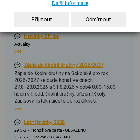
Další informace
Novinky Sokolská
Aktuality
Přijmout
Odmítnout
více
Novinky Břilice
Aktuality
více
Zápis do školní družiny 2026/2027
Zápis do školní družiny na Sokolské pro rok
2026/2027 se bude konat ve dnech
27.8.-28.8.2026 a 31.8.2026 v době 8:00-15:00
hodin v I. odd. školní družiny, přízemí školy.
Zápisový lístek najdete po rozkliknutí.
více
Letní hrátky 2026
29.6.-3.7. Honzíkova cesta - OBSAZENO
13.-17.7. Survivor - OBSAZENO