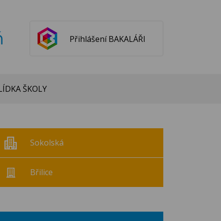
ň
Přihlášení BAKALÁŘI
ÍDKA ŠKOLY
Sokolská
Břilice