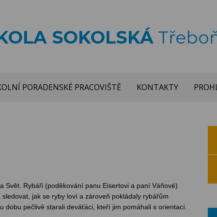
ŠKOLA SOKOLSKÁ
Třebo
KOLNÍ PORADENSKÉ PRACOVIŠTĚ
KONTAKTY
PROHL
íka Svět. Rybáři (poděkování panu Eisertovi a paní Váňové)
a sledovat, jak se ryby loví a zároveň pokládaly rybářům
dobu pečlivě starali deváťáci, kteří jim pomáhali s orientací.