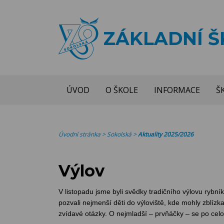
ZÁKLADNÍ 
ÚVOD
O ŠKOLE
INFORMACE
Š
Úvodní stránka
>
Sokolská
>
Aktuality 2025/2026
Výlov
V listopadu jsme byli svědky tradičního výlovu rybn
pozvali nejmenší děti do výloviště, kde mohly zblízk
zvídavé otázky. O nejmladší – prvňáčky – se po celou 