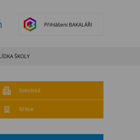
ň
Přihlášení BAKALÁŘI
ÍDKA ŠKOLY
Sokolská
Břilice