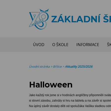
ZÁKLADNÍ 
ÚVOD
O ŠKOLE
INFORMACE
Š
Úvodní stránka
>
Břilice
>
Aktuality 2025/2026
Halloween
Jako každý rok jsme si v hodinách angličtiny připomněli svát
si slovní zásobu, zahrály si hru na tabletu a na závěr si sp
Na úplný závěr dostaly děti od spolužáka Vašíka sladkou od