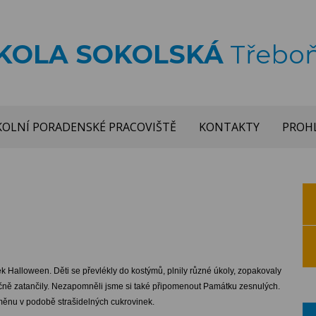
ŠKOLA SOKOLSKÁ
Třebo
KOLNÍ PORADENSKÉ PRACOVIŠTĚ
KONTAKTY
PROHL
ek Halloween. Děti se převlékly do kostýmů, plnily různé úkoly, zopakovaly
olečně zatančily. Nezapomněli jsme si také připomenout Památku zesnulých.
měnu v podobě strašidelných cukrovinek.