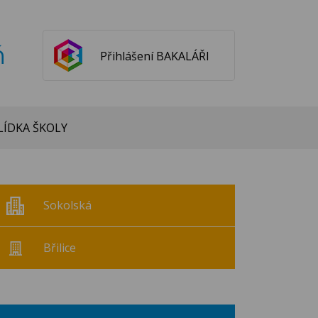
ň
Přihlášení BAKALÁŘI
ÍDKA ŠKOLY
Sokolská
Břilice