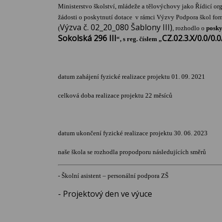
Ministerstvo školství, mládeže a tělovýchovy jako Řídicí o
žádosti o poskytnutí dotace v rámci Výzvy Podpora škol fo
Výzva č. 02_20_080 Šablony III)
(
, rozhodlo o
posky
Sokolská 296 III
CZ.02.3.X/0.0/0
“
, s reg. číslem „
datum zahájení fyzické realizace projektu 01. 09. 2021
celková doba realizace projektu 22 měsíců
datum ukončení fyzické realizace projektu 30. 06. 2023
naše škola se rozhodla propodporu následujících směrů
- Školní asistent – personální podpora ZŠ
- Projektový den ve výuce