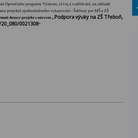
rgán Operačního programu Výzkum, vývoj a vzdělávání, na základě
rmou projektů zjednodušeného vykazování - Šablony pro MŠ a ZŠ
Podpora výuky na ZŠ Třeboň,
tnutí dotace projekt s názvem „
.0/20_080/0021308
“